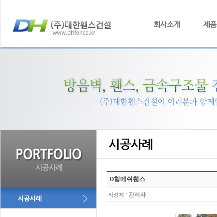
D형메쉬휀스
:
관리자
작성자