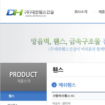
D형메쉬휀스-02
:
관리자
작성자